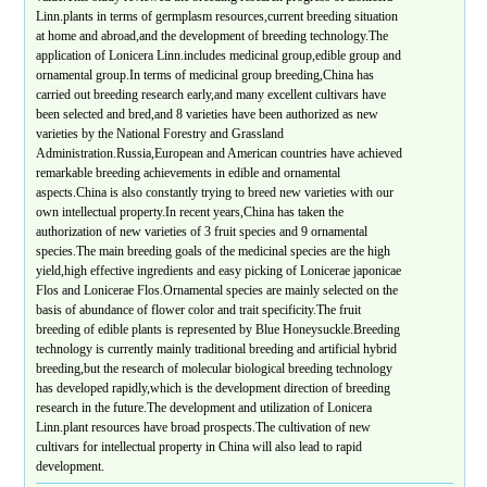
Linn.plants in terms of germplasm resources,current breeding situation
at home and abroad,and the development of breeding technology.The
application of Lonicera Linn.includes medicinal group,edible group and
ornamental group.In terms of medicinal group breeding,China has
carried out breeding research early,and many excellent cultivars have
been selected and bred,and 8 varieties have been authorized as new
varieties by the National Forestry and Grassland
Administration.Russia,European and American countries have achieved
remarkable breeding achievements in edible and ornamental
aspects.China is also constantly trying to breed new varieties with our
own intellectual property.In recent years,China has taken the
authorization of new varieties of 3 fruit species and 9 ornamental
species.The main breeding goals of the medicinal species are the high
yield,high effective ingredients and easy picking of Lonicerae japonicae
Flos and Lonicerae Flos.Ornamental species are mainly selected on the
basis of abundance of flower color and trait specificity.The fruit
breeding of edible plants is represented by Blue Honeysuckle.Breeding
technology is currently mainly traditional breeding and artificial hybrid
breeding,but the research of molecular biological breeding technology
has developed rapidly,which is the development direction of breeding
research in the future.The development and utilization of Lonicera
Linn.plant resources have broad prospects.The cultivation of new
cultivars for intellectual property in China will also lead to rapid
development.