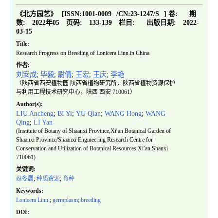
《北方园艺》
[ISSN:
1001-0009
/CN:
23-1247/S
]
卷:
期
数:
2022年05
页码:
133-139
栏目:
出版日期:
2022-
03-15
Title:
Research Progress on Breeding of Lonicera Linn.in China
作者:
刘安成
;
毕毅
;
尉倩
;
王宏
;
王庆
;
李艳
（陕西省西安植物园 陕西省植物研究所，陕西省植物资源保护
与利用工程技术研究中心，陕西 西安 710061）
Author(s):
LIU Ancheng
;
BI Yi
;
YU Qian
;
WANG Hong
;
WANG
Qing
;
LI Yan
(Institute of Botany of Shaanxi Province,Xi′an Botanical Garden of
Shaanxi Province/Shaanxi Engineering Research Centre for
Conservation and Utilization of Botanical Resources,Xi′an,Shanxi
710061)
关键词:
忍冬属
;
种质资源
;
育种
Keywords:
Lonicera Linn.
;
germplasm
;
breeding
DOI: