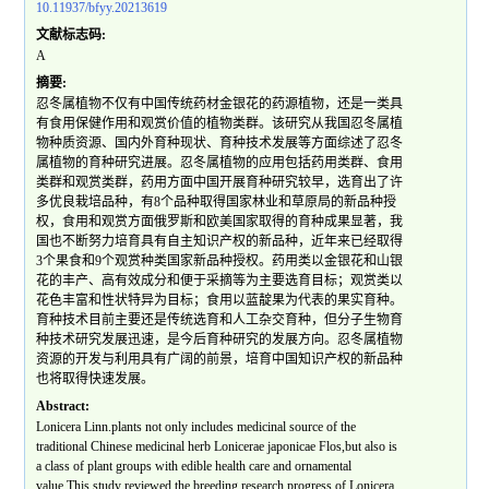
10.11937/bfyy.20213619
文献标志码:
A
摘要:
忍冬属植物不仅有中国传统药材金银花的药源植物，还是一类具
有食用保健作用和观赏价值的植物类群。该研究从我国忍冬属植
物种质资源、国内外育种现状、育种技术发展等方面综述了忍冬
属植物的育种研究进展。忍冬属植物的应用包括药用类群、食用
类群和观赏类群，药用方面中国开展育种研究较早，选育出了许
多优良栽培品种，有8个品种取得国家林业和草原局的新品种授
权，食用和观赏方面俄罗斯和欧美国家取得的育种成果显著，我
国也不断努力培育具有自主知识产权的新品种，近年来已经取得
3个果食和9个观赏种类国家新品种授权。药用类以金银花和山银
花的丰产、高有效成分和便于采摘等为主要选育目标；观赏类以
花色丰富和性状特异为目标；食用以蓝靛果为代表的果实育种。
育种技术目前主要还是传统选育和人工杂交育种，但分子生物育
种技术研究发展迅速，是今后育种研究的发展方向。忍冬属植物
资源的开发与利用具有广阔的前景，培育中国知识产权的新品种
也将取得快速发展。
Abstract:
Lonicera Linn.plants not only includes medicinal source of the
traditional Chinese medicinal herb Lonicerae japonicae Flos,but also is
a class of plant groups with edible health care and ornamental
value.This study reviewed the breeding research progress of Lonicera