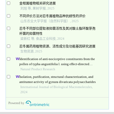
金柑属植物相关研究进展
刘旭 等, 果树学报, 2025
不同评价方法对忍冬属植物品种抗蚜性的评价
山东农业大学学报（自然科学版）, 2025
忍冬不同部位提取液抑菌活性及其对酸土脂环酸芽孢
杆菌的抑菌特性
梁新红 等, 食品工业科技, 2024
忍冬属药用植物资源、活性成分及功能基因研究进展
生物资源, 2025
Identification of anti-nociceptive constituents from the
pollen of typha angustifolia l. using effect-directed
fractionation
Natural Product Research
Isolation, purification, structural characterization, and
antitumor activity of gynura divaricata polysaccharides
International Journal of Biological Macromolecules,
2024
Powered by