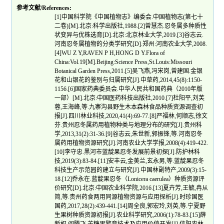
参考文献/References:
[1]中国科学院《中国植物志》编委会.中国植物志(第七十
二卷)[M].北京:科学出版社,1988.[2]曾慧杰.忍冬属多种质性
状变异与优株选育[D].北京:北京林业大学,2019.[3]谷志云.
河南忍冬属植物的分类学研究[D].郑州:河南农业大学,2008.
[4]WU Z Y,RAVEN P H,HONG D Y.Flora of
China:Vol.19[M].Beijing:Science Press,St.Louis:Missouri
Botanical Garden Press,2011.[5]吴飞燕,冯宋岗,曾建国.金银
花和山银花的鉴别与归属研究[J].中草药,2014,45(8):1150-
1156.[6]国家药典委员会.中华人民共和国药典（2010年版
一部）[M].北京:中国医药科技出版社,2010.[7]杜阳平,刘芙
蓉,王海峰,等.九寨沟县野生木本森林食品种质资源调查初
报[J].四川林业科技,2020,41(4):69-77.[8]严福林,何顺志,徐文
芬.贵州忍冬属药用植物种类与地理分布的研究[J].贵州科
学,2013,31(2):31-36.[9]谷志云,朱世新,郭振锋,等.河南忍冬
属药用植物资源研究[J].河南农业大学学报,2008(4):419-422.
[10]李守忠.黑河市蓝靛果忍冬发展前景初探[J].防护林科
技,2019(3):83-84.[11]安丰云,金美兰,玄永男,等.蓝靛果忍冬
科技生产示范园的建立与研究[J].中国林副特产,2009(3):15-
18.[12]乔永在.蓝靛果忍冬（Lonicera caerulea）种质资源评
价研究[D].北京:中国农业科学院,2016.[13]夏卉芳,王毓,冉从
简,等.贵州药食两用同源植物资源与应用探析[J].时珍国医
国药,2017,28(2):439-441.[14]周全良,郭宏玲,刘英,等.宁夏野
生果树种质资源初报[J].农业科学研究,2006(1):78-83.[15]薛