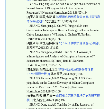
YANG Ting-ting,XIA Le-han,YU Ze-qun,et al.Discussion of
Several Issues of Diospyros lotus L. Germplasm
Resources[J].Northern Horticulture,2014,38(05):184.
[3]张占江,李翠,韦莹,等.
珍稀濒危药用植物弄岗唇柱苣苔离
体保存研究[J].
北方园艺,2014,38(04):136.
ZHANG Zhan-jiang,LI Cui,WEI Ying,et al.In vitro
Conservation Technique of Rave or Endangered Germplasm in
Chirita longgangensis W.T.Wang in Guihaia[J].Northern
Horticulture,2014,38(05):136.
[4]张正海,张悦,赵伟伟,等.
北五味子种质资源调查与分析[J].
北方园艺,2013,37(13):185.
ZHANG Zheng-hai,ZHANG Yue,ZHAO Wei-wei,et
al.Investigation and Analysis of Germplasm Resources of ?
Schisandra chinensis (Turcz.) Baill.[J].Northern
Horticulture,2013,37(05):185.
[5]张建英,毛向红,张莹莹.
核桃种质资源遗传多样性的
RAMP标记分析[J].
北方园艺,2014,38(09):106.
ZHANG Jian-ying,MAO Xiang-hong,ZHANG Ying-
ying.Study on the Genetic Diversity of Walnut Germplasm
Resources Based on RAMP Marker[J].Northern
Horticulture,2014,38(05):106.
[6]张东旭,敖 妍,马履一.
山西省文冠果的栽培历史及研究现
状[J].
北方园艺,2014,38(09):192.
ZHANG Dong-xu,AO Yan,MA Lv-yi.The Research of