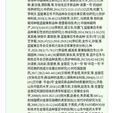
体培养与植株再生研究[D].长沙:湖南农业大学,2013.[31]李
群,姜法强,谭韵雅,等.灰毡毛忍冬新品种‘渝蕾一号’的组织
培养研究[J].中药材,2014,37(7):1121-1125.[32]王冉,杜鹏飞,
李明文.蓝靛果忍冬不同品种杂交组合果实情况研究[J].防护
林科技,2019(3):39-40.[33]刘桂萍,汪宗仁,马炳清,等.勃利县
栽培种植蓝靛果新品种:蓓蕾栽培技术[J].中国林副特
产,2015(3):64-65.[34]李明文,梁立东,杜鹏飞.蓝靛果忍冬新
品种果实性状的比较研究[J].林业科技,2014,39(5):13-16.[35]
其其格,钟丽华,葛丽丽,等.蓝靛果忍冬新品种‘北华2号’[J].园
艺学报,2020,47(S2):2918-2919.[36]李红莉,龙作义,孙强,等.
蓝靛果忍冬杂交亲和力及杂交浆果性状分析[J].种
子,2020,39(3):75-78.[37]李容辉,臧淑英.繁果鞑靼忍冬[J].中
国园林,1988(3):48.[38]翟晓鸥,郁永英,宋莹莹,等.蓝叶忍冬与
桃色忍冬杂交新品种选育[J].防护林科技,2017(6):62-64.[39]
孙清新,冯尚彩,陈楚君,等.金银花‘九丰一号’和‘中花一号’不
同花期药效成分含量比较研究[J].时珍国医国
药,2017,28(2):441-443.[40]王晓明,罗金塔,宋庆安,等.金银花
(灰毡毛忍冬)新品种的选育[J].湖南林业科技,2004(6):15-17.
[41]王玲娜.‘华金6号’金银花新品种药材质量研究[D].济南:
山东中医药大学,2018.[42]曹方莉,王晓明,赵思东,等.花蕾型
金银花同源四倍体的诱导和鉴定[J].安徽农业科
学,2008(9):3619-3621.[43]倪大鹏,赵善仓,朱彦威,等.60Co-γ
射线辐照对金银花插穗的诱变效应[J].现代中药研究与实
践,2009,23(5):10-12.[44]石俊英,于燕莉,卢燕.PAPD和POD分
析技术在金银花品种鉴定中的应用[J].山东中医药大学学