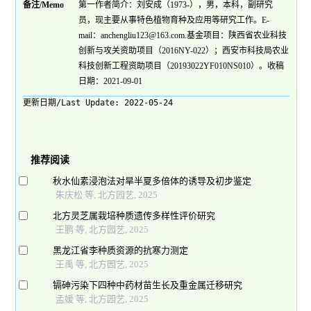
备注/Memo
第一作者简介：刘安成（1973-），男，本科，副研究
员，现主要从事特色植物育种及应用等研究工作。E-
mail：anchengliu123@163.com.基金项目：陕西省农业科技
创新与攻关资助项目（2016NY-022）；西安市科技局农业
科技创新工程资助项目（20193022YF010NS010）。收稿
日期：2021-09-01
更新日期/Last Update:
2022-05-24
推荐阅读
秋水仙素浸泡法对旱半夏多倍体的诱导及初步鉴定
朱庆松 等, 北方园艺, 2025
北方灵芝属栽培种质遗传多样性评价研究
王鹏 等, 北方园艺, 2025
黑龙江省李种质资源的抗寒力测定
王禹 等, 北方园艺, 2025
镉砷污染下四种中药材苗生长及重金属迁移研究
孟媛 等, 北方园艺, 2025