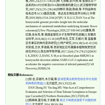
报,2001,25(2):137-138.[45]杨飞,张敏,彭兴扬,等.金银花五个
品系的RAPD分析及DNA指纹图谱的建立[J].武汉植物学研
究,2007,25(3):235-238.[46]刘畅宇,陈勋,陈娅,等.不同品种灰
毡毛忍冬ACS3基因克隆、表达及生物信息学分析[J].中草
药,2019,50(9):2154-2164.[47]PU X D,LI Z,TIAN Y,et al.The
honeysuckle genome provides insight into the molecular
mechanism of carotenoid metabolism underlying dynamic flower
coloration[J].New Phytologist,2020,227:930-943.[48]董薇,杨
红旗,余永亮,等.我国金银花分子生物学研究进展[J].安徽农
业科学,2018,46(2):15-18.[49]乔永在,艾军,王振兴,等.蓝靛果
忍冬果实的种内变异研究[J].特产研究,2016,38(3):42-45.[50]
刘安成,王庆,李淑娟,等.西安地区忍冬属藤本植物观赏性状
综合评价[J].西北林学院学报,2017,32(4):274-278.[51]ZHOU
L K,ZHOU Z,JIANG X M,et al.Absorbed plant MIR2911 in
honeysuckle decoction inhibits SARS-CoV-2 replication and
accelerates the negative conversion of infected patients[J].Cell
Discovery,2020(6):54.
相似文献/References:
[1]但 忠,苏银玲,木万福,等.
欧洲型黄瓜耐热性综合评价及耐
热种质的筛选[J].
北方园艺,2013,37(22):49.
DAN Zhong,SU Yin-ling,MU Wan-fu,et al.Comprehensive
Evaluation and Selection of Heat Tolerant Germplasm in Europe-
type Cucumber[J].Northern Horticulture,2013,37(05):49.
[2]杨婷婷,夏乐晗,于泽群,等.
君迁子种质资源若干问题的研
究[J].
北方园艺,2014,38(10):184.