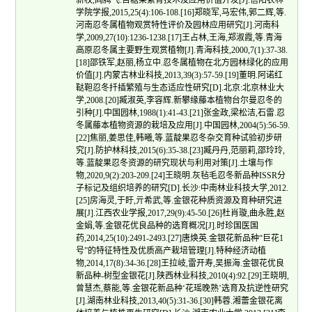
新权,阎腾飞.苦糖果繁育技术及应用价值开发[J].信阳农林
学院学报,2015,25(4):106-108.[16]郑晓军,马宏伟,郭二辉,等.
河南忍冬属植物观赏特性评价及园林应用研究[J].河南科
学,2009,27(10):1236-1238.[17]王占林,王海,郑淑霞,等.青海
高原忍冬属主要野生观赏植物[J].青海科技,2000,7(1):37-38.
[18]邵铁军,赵丽,杨立中.忍冬属植物在北方园林绿化的应用
价值[J].内蒙古林业科技,2013,39(3):57-59.[19]董明.阿诺红
鞑靼忍冬扦插繁殖与生态适应性研究[D].北京:北京林业大
学,2008.[20]臧淑英,李容辉.新攀缘藤本植物台尔曼忍冬的
引种[J].中国园林,1988(1):41-43.[21]张金政,梁松洁,石雷.忍
冬属藤本植物资源的栽培及应用[J].中国园林,2004(5):56-59.
[22]焦丽,姜思佳,韩曦,等.蓝靛果忍冬杂交育种试验初步研
究[J].防护林科技,2015(6):35-38.[23]臧丹丹,范丽莉,邵玲玲,
等.蓝靛果忍冬资源的研究现状与利用对策[J].土壤与作
物,2020,9(2):203-209.[24]王晓明.灰毡毛忍冬新品种ISSR分
子标记及组织培养的研究[D].长沙:中南林业科技大学,2012.
[25]房海灵,于盱,亓希武,等.金银花种质资源及育种研究进
展[J].江西农业学报,2017,29(9):45-50.[26]杜肖璇,曲永胜,赵
金娟,等.金银花优良品种的选育概况[J].时珍国医国
药,2014,25(10):2491-2493.[27]唐焕英.金银花新品种“巨花1
号”的特征特性及优质高产栽培管理[J].特种经济动植
物,2014,17(8):34-36.[28]王拉岐,雷开寿,吴振海.金银花优良
新品种-树型金银花[J].陕西林业科技,2010(4):92.[29]王晓明,
曾慧杰,蔡能,等.金银花新品种‘花瑶晚熟’选育及抗逆性研究
[J].湖南林业科技,2013,40(5):31-36.[30]韩蓉.湘蕾金银花离