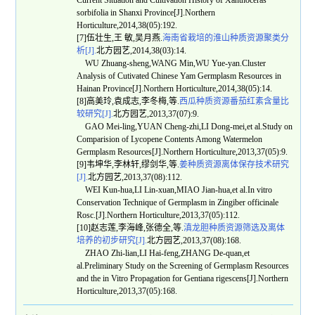
Current Situation and Cultivation History of Xanthoceras
sorbifolia in Shanxi Province[J].Northern
Horticulture,2014,38(05):192.
[7]伍壮生,王 敏,吴月燕.
海南省栽培的淮山种质资源聚类分
析[J].
北方园艺,2014,38(03):14.
WU Zhuang-sheng,WANG Min,WU Yue-yan.Cluster
Analysis of Cutivated Chinese Yam Germplasm Resources in
Hainan Province[J].Northern Horticulture,2014,38(05):14.
[8]高美玲,袁成志,李冬梅,等.
西瓜种质资源番茄红素含量比
较研究[J].
北方园艺,2013,37(07):9.
GAO Mei-ling,YUAN Cheng-zhi,LI Dong-mei,et al.Study on
Comparision of Lycopene Contents Among Watermelon
Germplasm Resources[J].Northern Horticulture,2013,37(05):9.
[9]韦坤华,李林轩,缪剑华,等.
姜种质资源离体保存技术研究
[J].
北方园艺,2013,37(08):112.
WEI Kun-hua,LI Lin-xuan,MIAO Jian-hua,et al.In vitro
Conservation Technique of Germplasm in Zingiber officinale
Rosc.[J].Northern Horticulture,2013,37(05):112.
[10]赵志莲,李海峰,张德全,等.
滇龙胆种质资源筛选及离体
培养的初步研究[J].
北方园艺,2013,37(08):168.
ZHAO Zhi-lian,LI Hai-feng,ZHANG De-quan,et
al.Preliminary Study on the Screening of Germplasm Resources
and the in Vitro Propagation for Gentiana rigescens[J].Northern
Horticulture,2013,37(05):168.