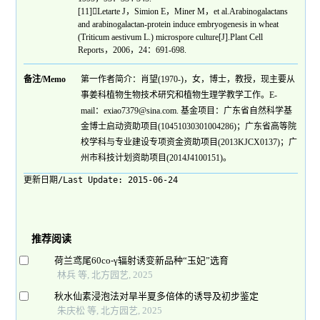
[11]

Letarte J
，
Simion E
，
Miner M
，
et al.Arabinogalactans
and arabinogalactan-protein induce embryogenesis in wheat
(Triticum aestivum L.) microspore culture[J].Plant Cell
Reports
，
2006
，
24
：
691-698.
备注/Memo
第一作者简介：肖望(1970-)，女，博士，教授，现主要从
事姜科植物生物技术研究和植物生理学教学工作。E-
mail：exiao7379@sina.com. 基金项目：广东省自然科学基
金博士启动资助项目(10451030301004286)；广东省高等院
校学科与专业建设专项资金资助项目(2013KJCX0137)；广
州市科技计划资助项目(2014J4100151)。
更新日期/Last Update:
2015-06-24
推荐阅读
荷兰鸢尾60co-γ辐射诱变新品种“玉妃”选育
林兵 等, 北方园艺, 2025
秋水仙素浸泡法对旱半夏多倍体的诱导及初步鉴定
朱庆松 等, 北方园艺, 2025