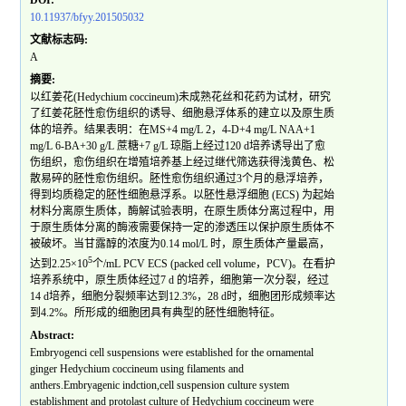
DOI:
10.11937/bfyy.201505032
文献标志码:
A
摘要:
以红姜花(Hedychium coccineum)未成熟花丝和花药为试材，研究
了红姜花胚性愈伤组织的诱导、细胞悬浮体系的建立以及原生质
体的培养。结果表明：在MS+4 mg/L 2，4-D+4 mg/L NAA+1
mg/L 6-BA+30 g/L 蔗糖+7 g/L 琼脂上经过120 d培养诱导出了愈
伤组织，愈伤组织在增殖培养基上经过继代筛选获得浅黄色、松
散易碎的胚性愈伤组织。胚性愈伤组织通过3个月的悬浮培养，
得到均质稳定的胚性细胞悬浮系。以胚性悬浮细胞 (ECS) 为起始
材料分离原生质体，酶解试验表明，在原生质体分离过程中，用
于原生质体分离的酶液需要保持一定的渗透压以保护原生质体不
被破坏。当甘露醇的浓度为0.14 mol/L 时，原生质体产量最高，
5
达到2.25×10
个/mL PCV ECS (packed cell volume，PCV)。在看护
培养系统中，原生质体经过7 d 的培养，细胞第一次分裂，经过
14 d培养，细胞分裂频率达到12.3%，28 d时，细胞团形成频率达
到4.2%。所形成的细胞团具有典型的胚性细胞特征。
Abstract:
Embryogenci cell suspensions were established for the ornamental
ginger Hedychium coccineum using filaments and
anthers.Embryagenic indction,cell suspension culture system
establishment and protolast culture of Hedychium coccineum were