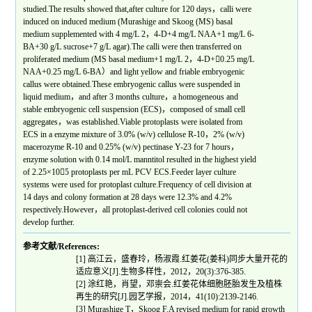
studied.The results showed that,after culture for 120 days，calli were
induced on induced medium (Murashige and Skoog (MS) basal
medium supplemented with 4 mg/L 2，4-D+4 mg/L NAA+1 mg/L 6-
BA+30 g/L sucrose+7 g/L agar).The calli were then transferred on
proliferated medium (MS basal medium+1 mg/L 2，4-D+0.25 mg/L
NAA+0.25 mg/L 6-BA）and light yellow and friable embryogenic
callus were obtained.These embryogenic callus were suspended in
liquid medium，and after 3 months culture，a homogeneous and
stable embryogenic cell suspension (ECS)，composed of small cell
aggregates，was established.Viable protoplasts were isolated from
ECS in a enzyme mixture of 3.0% (w/v) cellulose R-10，2% (w/v)
macerozyme R-10 and 0.25% (w/v) pectinase Y-23 for 7 hours，
enzyme solution with 0.14 mol/L manntitol resulted in the highest yield
of 2.25×105 protoplasts per mL PCV ECS.Feeder layer culture
systems were used for protoplast culture.Frequency of cell division at
14 days and colony formation at 28 days were 12.3% and 4.2%
respectively.However，all protoplast-derived cell colonies could not
develop further.
参考文献/References:
[1]
高江云，盛春玲，杨淑霞
.
红姜花
(
姜科
)
同步大量开花的
适应意义
[J].
生物多样性，
2012
，
20(3):376-385.
[2]
涂红艳，肖望，邓崇会
.
红姜花体细胞胚胎发生及植株
再生的研究
[J].
园艺学报，
2014
，
41(10):2139-2146.
[3] Murashige T
，
Skoog F.A revised medium for rapid growth