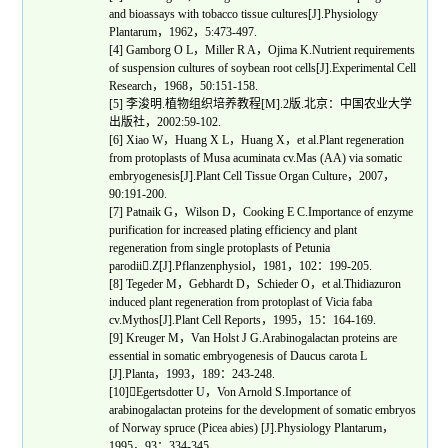
and bioassays with tobacco tissue cultures[J].Physiology
Plantarum
，
1962
，
5:473-497.
[4] Gamborg O L
，
Miller R A
，
Ojima K.Nutrient requirements
of suspension cultures of soybean root cells[J].Experimental Cell
Research
，
1968
，
50:151-158.
[5]
李浚明
.
植物组织培养教程
[M].2
版
.
北京：中国农业大学
出版社，
2002:59-102.
[6] Xiao W
，
Huang X L
，
Huang X
，
et al.Plant regeneration
from protoplasts of Musa acuminata cv.Mas (AA) via somatic
embryogenesis[J].Plant Cell Tissue Organ Culture
，
2007
，
90:191-200.
[7] Patnaik G
，
Wilson D
，
Cooking E C.Importance of enzyme
purification for increased plating efficiency and plant
regeneration from single protoplasts of Petunia
parodii

.Z[J].Pflanzenphysiol
，
1981
，
102
：
199-205.
[8] Tegeder M
，
Gebhardt D
，
Schieder O
，
et al.Thidiazuron
induced plant regeneration from protoplast of Vicia faba
cv.Mythos[J].Plant Cell Reports
，
1995
，
15
：
164-169.
[9] Kreuger M
，
Van Holst J G.Arabinogalactan proteins are
essential in somatic embryogenesis of Daucus carota L
[J].Planta
，
1993
，
189
：
243-248.
[10]

Egertsdotter U
，
Von Arnold S.Importance of
arabinogalactan proteins for the development of somatic embryos
of Norway spruce (Picea abies) [J].Physiology Plantarum
，
1995
，
93
：
334-345.