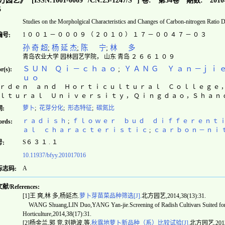
方园艺》
[ISSN:
1001-0009
/CN:
23-1247/S
]
卷:
第34卷
期数:
201
5
Studies on the Morpholgical Characteristics and Changes of Carbon-nitrogen Ratio D
1 ０ ０ １ － ０ ０ ０ ９ （ ２ ０ １ ０ ） １ ７ － ０ ０ ４ ７ － ０ ３
编号:
孙 奇 超
;
杨 延 杰
;
陈 宁
;
林 多
青岛农业大学 园林园艺学院， 山东 青岛 ２ ６ ６ １ ０ ９
Ｓ Ｕ Ｎ Ｑ ｉ － ｃ ｈ ａ ｏ
;
Ｙ Ａ Ｎ Ｇ Ｙ ａ ｎ －ｊ ｉ 
r(s):
ｕ ｏ
 ｒ ｄ ｅ ｎ ａ ｎ ｄ Ｈ ｏ ｒ ｔ ｉ ｃ ｕ ｌ ｔ ｕ ｒ ａ ｌ Ｃ ｏ ｌ ｌ ｅ ｇ ｅ 
 ｌ ｔ ｕ ｒ ａ ｌ Ｕ ｎ ｉ ｖ ｅ ｒ ｓ ｉ ｔ ｙ ， Ｑ ｉ ｎ ｇ ｄ ａ ｏ ，Ｓ ｈ ａ 
萝卜
;
花芽分化
;
形态特征
;
碳氮比
:
ｒ ａ ｄ ｉ ｓ ｈ
;
ｆ ｌ ｏ ｗ ｅ ｒ ｂ ｕ ｄ ｄ ｉ ｆ ｆ ｅ ｒ ｅ ｎ ｔ ｉ
rds:
ａ ｌ ｃ ｈ ａ ｒ ａ ｃ ｔ ｅ ｒ ｉ ｓ ｔ ｉ ｃ
;
ｃ ａ ｒ ｂ ｏ ｎ － ｎ ｉ 
S６ ３ １ . １
:
10.11937/bfyy.201017016
A
标志码:
/References:
[1]王 爽,林 多,杨延杰.
萝卜芽苗菜品种筛选[J].
北方园艺,2014,38(13):31.
WANG Shuang,LIN Duo,YANG Yan-jie.Screening of Radish Cultivars Suited for Sp
Horticulture,2014,38(17):31.
[2]杨金兰,郭 竞,刘艳波,等.
秋露地萝卜新品种（系）比较试验[J].
北方园艺,2013,