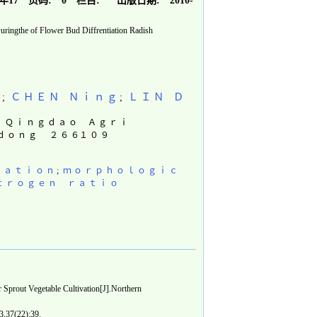
0年17
页码:
0
栏目:
出版日期:
2010-
uringthe of Flower Bud Diffrentiation Radish
ｅ
;
Ｃ Ｈ Ｅ Ｎ Ｎ ｉ ｎ ｇ
;
Ｌ Ｉ Ｎ Ｄ
， Ｑ ｉ ｎ ｇ ｄ ａ ｏ Ａ ｇ ｒ ｉ
ｎ ｄ ｏ ｎ ｇ ２ ６ ６１ ０ ９
 ａ ｔ ｉ ｏ ｎ
;
ｍ ｏ ｒ ｐ ｈ ｏ ｌ ｏ ｇ ｉ ｃ
ｔ ｒ ｏ ｇ ｅ ｎ ｒ ａ ｔ ｉ ｏ
rout Vegetable Cultivation[J].Northern
37(22):39.