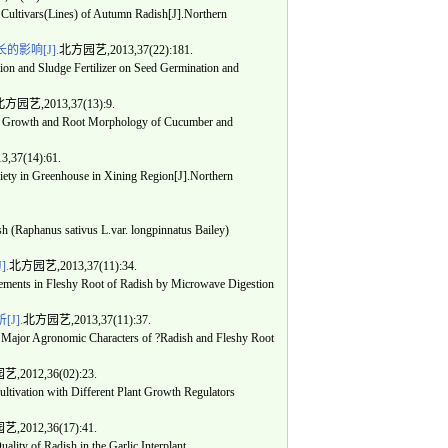
ultivars(Lines) of Autumn Radish[J].Northern
影响[J].
北方园艺,2013,37(22):181.
 and Sludge Fertilizer on Seed Germination and
方园艺,2013,37(13):9.
 Growth and Root Morphology of Cucumber and
37(14):61.
y in Greenhouse in Xining Region[J].Northern
Raphanus sativus L.var. longpinnatus Bailey)
.
北方园艺,2013,37(11):34.
ments in Fleshy Root of Radish by Microwave Digestion
J].
北方园艺,2013,37(11):37.
Major Agronomic Characters of ?Radish and Fleshy Root
,2012,36(02):23.
ivation with Different Plant Growth Regulators
,2012,36(17):41.
ty of Radish in the Garlic Interplant