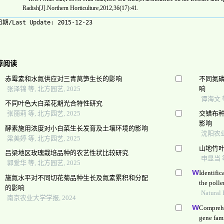
Radish[J].Northern Horticulture,2012,36(17):41.
期/Last Update:
2015-12-23
荐阅读
赤霉素和水氮供应对三青莴笋生长的影响
不同氮
张泽锦 等, 北方园艺, 2025
响
谭海文 等
不同叶色大白菜花期光合特性研究
张丽莉 等, 北方园艺, 2025
交错布
影响
酵素施用浓度对小白菜生长发育及土壤环境的影响
沈阳农业
梁美婷 等, 北方园艺, 2025
山地竹
吕梁地区玫瑰栽培品种的农艺性状比较研究
申显当 等
郭爱华 等, 北方园艺, 2025
Identific
施氮水平对不同切花菊品种生长及氮素累积和分配
the polle
的影响
fractiona
Natural 
南京农业大学学报, 2024
Comprehe
gene fami