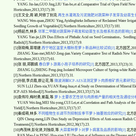
YANG Jin-lan,GUO Jing,LIU Yan-bo,et al.Comparative Trial of Open Field New C
Horticulture,2013,37(17):39.
[3]王文全,周 颖,阿依丁别克.
再生水灌溉及污泥施肥对蔬菜种子发芽及幼苗生长的
WANG Wen-quan,ZHOU Ying,Ayidingbieke.Influence of Reclaimed Water Irrigation
Seedling Growth of Vegetables[J].Northern Horticulture,2013,37(17):181.
[4]杨延杰,林多.
邻苯二甲酸对蔬菜种子萌发和幼苗生长及根系形态的影响[J].
北
YANG Yan-jie,LIN Duo.Effects of Phthalic Acid on Seed Germination，Seedling
Radish[J].Northern Horticulture,2013,37(17):9.
[5]张晓梅,苗增建.
西宁地区温室大棚秋茬萝卜新品种比较试验[J].
北方园艺,2013,
ZHANG Xiao-mei,MIAO Zeng-jian.Variety Comparative Test of Radish New Variet
Horticulture,2013,37(17):61.
[6]张 丽,郑鹏婧.
春白萝卜游离小孢子培养的研究[J].
北方园艺,2013,37(23):31.
ZHANG Li,ZHENG Peng-jing.Isolated Microspore Culture of Spring-white Radish (
[J].Northern Horticulture,2013,37(17):31.
[7]孙丽,李贞霞,原让花,等.
微波消解ICP-AES法测定萝卜肉质根矿质元素研究[J]
SUN Li,LI Zhen-xia,YUAN Rang-hua,et al.Study on Determination of Mineral Ele
ICP-AES Method[J].Northern Horticulture,2013,37(17):34.
[8]袁伟玲,梅时勇,崔磊,等.
萝卜主要农艺性状与肉质根产量的相关性及通径分析[
YUAN Wei-ling,MEI Shi-yong,CUI Lei,et al.Correlation and Path Analysis of the 
Yield[J].Northern Horticulture,2013,37(17):37.
[9]秦成萌,林多.
不同植物生长调节剂抑制反季节萝卜抽薹效应的研究[J].
北方园艺
QIN Cheng-meng,LIN Duo.Study on Depression Effects of Anti-season Radish Cult
Treatments[J].Northern Horticulture,2012,36(17):23.
[10]冉茂林,彭化贤,刘独臣,等.
大蒜套种萝卜对萝卜病害及品质的影响[J].
北方园艺
RAN Mao-Lin,PENG Hua-xian,LIU Du-chen,et al.Influence on the Disease and Quali