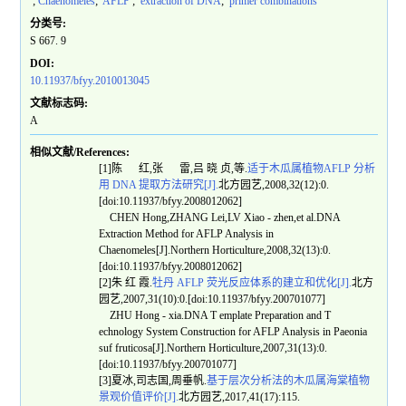
;
Chaenomeles
;
AFLP
;
extraction of DNA
;
primer combinations
分类号:
S 667. 9
DOI:
10.11937/bfyy.2010013045
文献标志码:
A
相似文献/References:
[1]陈 红,张 雷,吕 晓 贞,等.
适于木瓜属植物AFLP 分析
用 DNA 提取方法研究[J].
北方园艺,2008,32(12):0.
[doi:10.11937/bfyy.2008012062]
CHEN Hong,ZHANG Lei,LV Xiao - zhen,et al.DNA
Extraction Method for AFLP Analysis in
Chaenomeles[J].Northern Horticulture,2008,32(13):0.
[doi:10.11937/bfyy.2008012062]
[2]朱 红 霞.
牡丹 AFLP 荧光反应体系的建立和优化[J].
北方
园艺,2007,31(10):0.[doi:10.11937/bfyy.200701077]
ZHU Hong - xia.DNA T emplate Preparation and T
echnology System Construction for AFLP Analysis in Paeonia
suf fruticosa[J].Northern Horticulture,2007,31(13):0.
[doi:10.11937/bfyy.200701077]
[3]夏冰,司志国,周垂帆.
基于层次分析法的木瓜属海棠植物
景观价值评价[J].
北方园艺,2017,41(17):115.