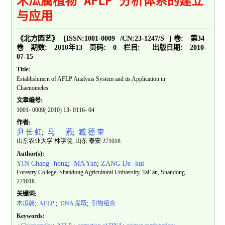
木瓜属植物 AFLP 分析体系的建立
与应用
《北方园艺》
[ISSN:
1001-0009
/CN:
23-1247/S
]
卷:
第34
卷
期数:
2010年13
页码:
0
栏目:
出版日期:
2010-
07-15
Title:
Establishment of AFLP Analysis System and its Application in
Chaenomeles
文章编号:
1001- 0009( 2010) 13- 0116- 04
作者:
尹 长 虹
;
马 燕
;
臧 德 奎
山东农业大学 林学院, 山东 泰安 271018
Author(s):
YIN Chang -hong
;
MA Yan
;
ZANG De -kui
Forestry College, Shandong Agricultural University, Tai’ an, Shandong
271018
关键词:
木瓜属
;
AFLP
;
DNA 提取
;
引物组合
Keywords: