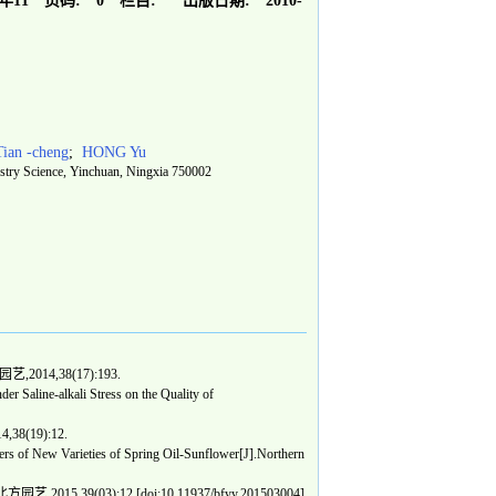
0年11
页码:
0
栏目:
出版日期:
2010-
an -cheng
;
HONG Yu
estry Science, Yinchuan, Ningxia 750002
艺,2014,38(17):193.
Saline-alkali Stress on the Quality of
38(19):12.
s of New Varieties of Spring Oil-Sunflower[J].Northern
北方园艺,2015,39(03):12.[doi:10.11937/bfyy.201503004]