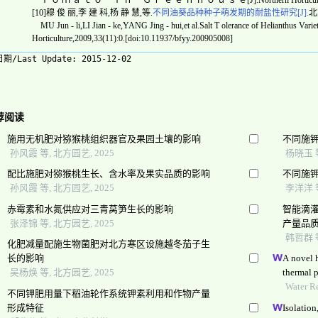
Ｔ ｏ ｍ ａ ｔ ｏ ｉ ｎ Ｇ ｒ ｅ ｅ ｎ ｈ ｏ ｕ ｓ ｅ[J].Northern Horticulture,201
[10]穆 俊 丽,李 建 科,杨 静 慧,等.
不同油葵品种种子萌发期的耐盐性研究[J].
北方
MU Jun - li,LI Jian - ke,YANG Jing - hui,et al.Salt T olerance of Helianthus Variet
Horticulture,2009,33(11):0.[doi:10.11937/bfyy.200905008]
期/Last Update:
2015-12-02
荐阅读
施用无机肥对猕猴桃组织器官及果园土壤的影响
不同施
孙风霞 等, 北方园艺, 2025
杨晓玉 等
配比施肥对猕猴桃生长、含水率及果实品质的影响
不同施
孙风霞 等, 北方园艺, 2025
李洋洋 等
赤霉素和水氮供应对三青莴笋生长的影响
智能滴
张泽锦 等, 北方园艺, 2025
产量品
韩哲群 等
化肥减量配施生物菌肥对北方寒区设施越冬茄子生
长的影响
A novel h
吴杨焕 等, 北方园艺, 2025
thermal p
Water R
不同钾肥用量下稻油轮作系统钾素利用和作物产量
形成特征
Isolation