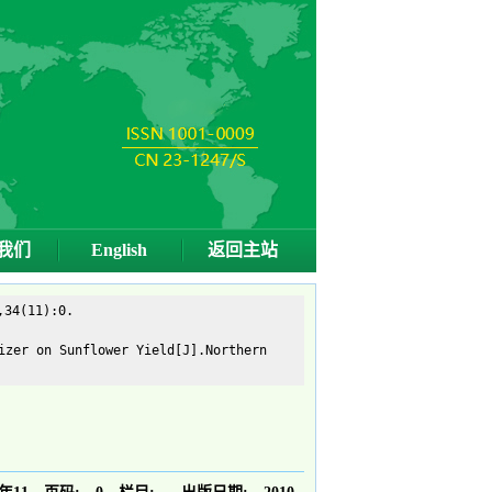
我们
English
返回主站
(11):0.
izer on Sunflower Yield[J].Northern