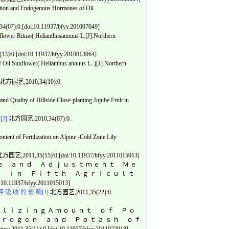
tion and Endogenous Hormones of Oil
07):0.[doi:10.11937/bfyy.201007049]
lower Ritmo( Helianthusannuus L.[J].Northern
):0.[doi:10.11937/bfyy.2010013064]
il Sunflower( Helianthus annuus L. )[J].Northern
北方园艺,2010,34(10):0.
 Quality of Hillside Close-planting Jujube Fruit in
].
北方园艺,2010,34(07):0.
nt of Fertilization on Alpine -Cold Zone Lily
方园艺,2011,35(15):0.[doi:10.11937/bfyy.2011015013]
 ｇ ｅ ａ ｎ ｄ Ａ ｄ ｊ ｕ ｓ ｔ ｍ ｅ ｎ ｔ Ｍ ｅ
ｓ ｉ ｎ Ｆ ｉ ｆ ｔ ｈ Ａ ｇ ｒ ｉ ｃ ｕ ｌ ｔ
0.11937/bfyy.2011015013]
 吸 收 的 影 响[J].
北方园艺,2011,35(22):0.
ｉ ｌ ｉ ｚ ｉ ｎ ｇ Ａ ｍ ｏ ｕ ｎ ｔ ｏ ｆ Ｐ ｏ
 ｒ ｏ ｇ ｅ ｎ ａ ｎ ｄ Ｐ ｏ ｔ ａ ｓ ｈ ｏ ｆ