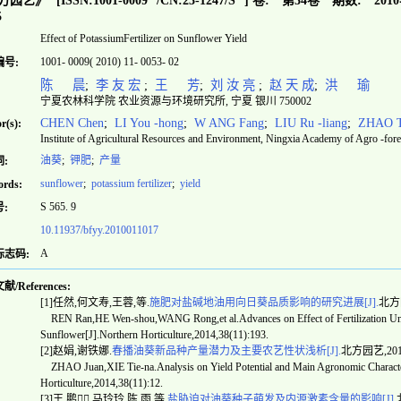
方园艺》
[ISSN:
1001-0009
/CN:
23-1247/S
]
卷:
第34卷
期数:
201
5
Effect of PotassiumFertilizer on Sunflower Yield
1001- 0009( 2010) 11- 0053- 02
编号:
陈 晨
;
李 友 宏
;
王 芳
;
刘 汝 亮
;
赵 天 成
;
洪 瑜
宁夏农林科学院 农业资源与环境研究所, 宁夏 银川 750002
CHEN Chen
;
LI You -hong
;
W ANG Fang
;
LIU Ru -liang
;
ZHAO Ti
r(s):
Institute of Agricultural Resources and Environment, Ningxia Academy of Agro -for
油葵
;
钾肥
;
产量
:
sunflower
;
potassium fertilizer
;
yield
rds:
S 565. 9
:
10.11937/bfyy.2010011017
A
标志码:
/References:
[1]任然,何文寿,王蓉,等.
施肥对盐碱地油用向日葵品质影响的研究进展[J].
北方园
REN Ran,HE Wen-shou,WANG Rong,et al.Advances on Effect of Fertilization Under 
Sunflower[J].Northern Horticulture,2014,38(11):193.
[2]赵娟,谢铁娜.
春播油葵新品种产量潜力及主要农艺性状浅析[J].
北方园艺,2014,
ZHAO Juan,XIE Tie-na.Analysis on Yield Potential and Main Agronomic Character
Horticulture,2014,38(11):12.
[3]王 鹏,马玲玲,陈 雨,等.
盐胁迫对油葵种子萌发及内源激素含量的影响[J].