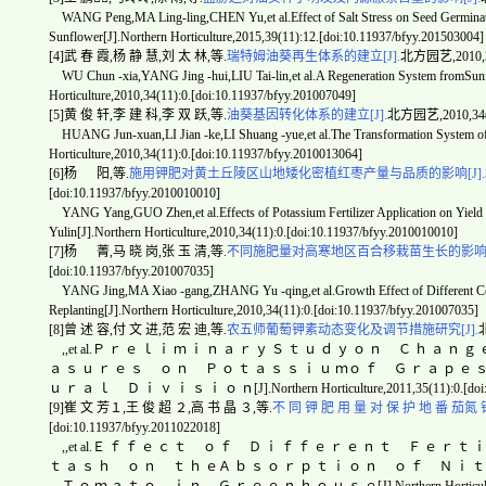
WANG Peng,MA Ling-ling,CHEN Yu,et al.Effect of Salt Stress on Seed Germina
Sunflower[J].Northern Horticulture,2015,39(11):12.[doi:10.11937/bfyy.201503004]
[4]武 春 霞,杨 静 慧,刘 太 林,等.
瑞特姆油葵再生体系的建立[J].
北方园艺,2010,34(
WU Chun -xia,YANG Jing -hui,LIU Tai-lin,et al.A Regeneration System fromSunf
Horticulture,2010,34(11):0.[doi:10.11937/bfyy.201007049]
[5]黄 俊 轩,李 建 科,李 双 跃,等.
油葵基因转化体系的建立[J].
北方园艺,2010,34(13
HUANG Jun-xuan,LI Jian -ke,LI Shuang -yue,et al.The Transformation System of O
Horticulture,2010,34(11):0.[doi:10.11937/bfyy.2010013064]
[6]杨 阳,等.
施用钾肥对黄土丘陵区山地矮化密植红枣产量与品质的影响[J].
[doi:10.11937/bfyy.2010010010]
YANG Yang,GUO Zhen,et al.Effects of Potassium Fertilizer Application on Yield and
Yulin[J].Northern Horticulture,2010,34(11):0.[doi:10.11937/bfyy.2010010010]
[7]杨 菁,马 晓 岗,张 玉 清,等.
不同施肥量对高寒地区百合移栽苗生长的影响[J
[doi:10.11937/bfyy.201007035]
YANG Jing,MA Xiao -gang,ZHANG Yu -qing,et al.Growth Effect of Different Conte
Replanting[J].Northern Horticulture,2010,34(11):0.[doi:10.11937/bfyy.201007035]
[8]曾 述 容,付 文 进,范 宏 迪,等.
农五师葡萄钾素动态变化及调节措施研究[J].
北
,,et al.Ｐ ｒ ｅ ｌ ｉ ｍ ｉ ｎ ａ ｒ ｙ Ｓ ｔ ｕ ｄ ｙ ｏ ｎ Ｃ ｈ ａ ｎ
ａ ｓ ｕ ｒ ｅ ｓ ｏ ｎ Ｐ ｏ ｔ ａ ｓ ｓ ｉ ｕ ｍｏ ｆ Ｇ ｒ ａ ｐ ｅ 
ｕ ｒ ａ ｌ Ｄ ｉ ｖ ｉ ｓ ｉ ｏ ｎ[J].Northern Horticulture,2011,35(11):0.[doi:1
[9]崔 文 芳１,王 俊 超 ２,高 书 晶 ３,等.
不 同 钾 肥 用 量 对 保 护 地 番 茄氮 钾
[doi:10.11937/bfyy.2011022018]
,,et al.Ｅ ｆ ｆ ｅ ｃ ｔ ｏ ｆ Ｄ ｉ ｆ ｆ ｅ ｒ ｅ ｎ ｔ Ｆ ｅ ｒ ｔ 
ｔ ａ ｓ ｈ ｏ ｎ ｔ ｈ ｅＡ ｂ ｓ ｏ ｒ ｐ ｔ ｉ ｏ ｎ ｏ ｆ Ｎ ｉ ｔ