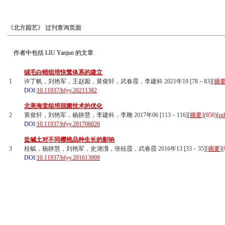
《北方园艺》
过刊查询页面
作者中包括
LIU Yanjun
的文章
绒毛白蜡组培快繁体系的建立
1
许丁帆，刘艳军，王赵囡，黄俊轩，武春霞，李建科 2021年19 [78－83][
摘
DOI:
10.11937/bfyy.20211382
北美海棠组培脱菌技术的优化
2
黄俊轩，刘艳军，杨静慧，李建科，李雕 2017年06 [113－116][
摘要
](
850
)
[
pd
DOI:
10.11937/bfyy.201706026
盐碱土对不同樱桃品种生长的影响
3
桂毓，杨静慧，刘艳军，史滟滪，张桂霞，武春霞 2016年13 [33－35][
摘要
](
DOI:
10.11937/bfyy.201613009