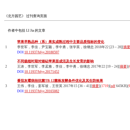
《北方园艺》
过刊查询页面
作者中包括
LI Jia
的文章
苹果早熟品种（系）果实成熟过程中主要品质指标的变化
1
李世军，李佳，尹宝颖，李中勇，张学英，徐继忠 2018年22 [23－28][
摘
DOI:
10.11937/bfyy.20180597
不同栽植时期对矮砧苹果苗成活及生长发育的影响
2
王涛，李世军，李孟雅，李佳，李中勇，徐继忠 2017年22 [19－24][
摘要
](
DOI:
10.11937/bfyy.20171452
番茄灰霉病拮抗菌TB-12菌株发酵条件优化及其生防效果
3
王伟，李佳，姜军坡，王世英 2017年15 [36－41][
摘要
](
1719
)
[
pdf
645KB]
(
DOI:
10.11937/bfyy.20165082