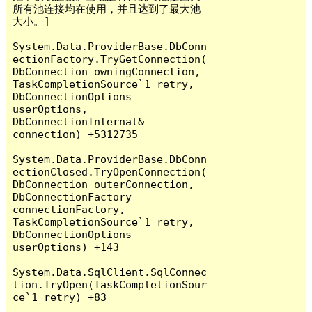
所有池连接均在使用，并且达到了最大池
大小。]

System.Data.ProviderBase.DbConn
ectionFactory.TryGetConnection(
DbConnection owningConnection, 
TaskCompletionSource`1 retry, 
DbConnectionOptions 
userOptions, 
DbConnectionInternal& 
connection) +5312735

System.Data.ProviderBase.DbConn
ectionClosed.TryOpenConnection(
DbConnection outerConnection, 
DbConnectionFactory 
connectionFactory, 
TaskCompletionSource`1 retry, 
DbConnectionOptions 
userOptions) +143

System.Data.SqlClient.SqlConnec
tion.TryOpen(TaskCompletionSour
ce`1 retry) +83
