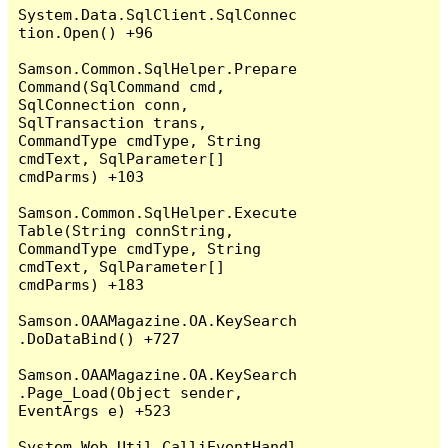
System.Data.SqlClient.SqlConnec
tion.Open() +96

Samson.Common.SqlHelper.Prepare
Command(SqlCommand cmd, 
SqlConnection conn, 
SqlTransaction trans, 
CommandType cmdType, String 
cmdText, SqlParameter[] 
cmdParms) +103

Samson.Common.SqlHelper.Execute
Table(String connString, 
CommandType cmdType, String 
cmdText, SqlParameter[] 
cmdParms) +183

Samson.OAAMagazine.OA.KeySearch
.DoDataBind() +727

Samson.OAAMagazine.OA.KeySearch
.Page_Load(Object sender, 
EventArgs e) +523

System.Web.Util.CalliEventHandl