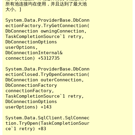
所有池连接均在使用，并且达到了最大池
大小。]

System.Data.ProviderBase.DbConn
ectionFactory.TryGetConnection(
DbConnection owningConnection, 
TaskCompletionSource`1 retry, 
DbConnectionOptions 
userOptions, 
DbConnectionInternal& 
connection) +5312735

System.Data.ProviderBase.DbConn
ectionClosed.TryOpenConnection(
DbConnection outerConnection, 
DbConnectionFactory 
connectionFactory, 
TaskCompletionSource`1 retry, 
DbConnectionOptions 
userOptions) +143

System.Data.SqlClient.SqlConnec
tion.TryOpen(TaskCompletionSour
ce`1 retry) +83
