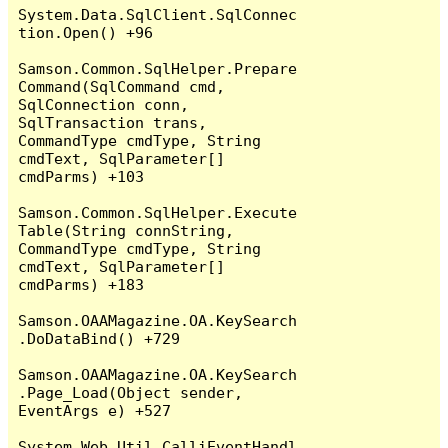
System.Data.SqlClient.SqlConnec
tion.Open() +96

Samson.Common.SqlHelper.Prepare
Command(SqlCommand cmd, 
SqlConnection conn, 
SqlTransaction trans, 
CommandType cmdType, String 
cmdText, SqlParameter[] 
cmdParms) +103

Samson.Common.SqlHelper.Execute
Table(String connString, 
CommandType cmdType, String 
cmdText, SqlParameter[] 
cmdParms) +183

Samson.OAAMagazine.OA.KeySearch
.DoDataBind() +729

Samson.OAAMagazine.OA.KeySearch
.Page_Load(Object sender, 
EventArgs e) +527

System.Web.Util.CalliEventHandl