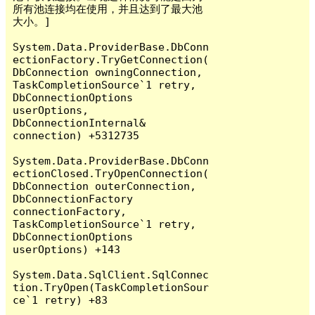
所有池连接均在使用，并且达到了最大池
大小。]

System.Data.ProviderBase.DbConn
ectionFactory.TryGetConnection(
DbConnection owningConnection, 
TaskCompletionSource`1 retry, 
DbConnectionOptions 
userOptions, 
DbConnectionInternal& 
connection) +5312735

System.Data.ProviderBase.DbConn
ectionClosed.TryOpenConnection(
DbConnection outerConnection, 
DbConnectionFactory 
connectionFactory, 
TaskCompletionSource`1 retry, 
DbConnectionOptions 
userOptions) +143

System.Data.SqlClient.SqlConnec
tion.TryOpen(TaskCompletionSour
ce`1 retry) +83
