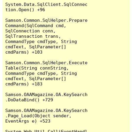
System.Data.SqlClient.SqlConnec
tion.Open() +96

Samson.Common.SqlHelper.Prepare
Command(SqlCommand cmd, 
SqlConnection conn, 
SqlTransaction trans, 
CommandType cmdType, String 
cmdText, SqlParameter[] 
cmdParms) +103

Samson.Common.SqlHelper.Execute
Table(String connString, 
CommandType cmdType, String 
cmdText, SqlParameter[] 
cmdParms) +183

Samson.OAAMagazine.OA.KeySearch
.DoDataBind() +729

Samson.OAAMagazine.OA.KeySearch
.Page_Load(Object sender, 
EventArgs e) +523

System.Web.Util.CalliEventHandl