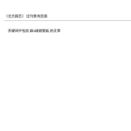
《北方园艺》
过刊查询页面
关键词中包括
鏂х繀娌欒姤
的文章