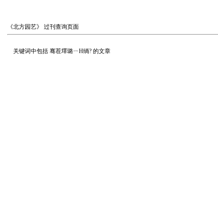
《北方园艺》
过刊查询页面
关键词中包括
骞茬墿璐ㄧН绱?
的文章