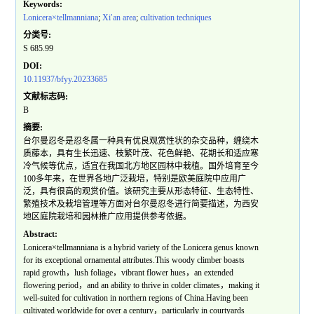
Keywords:
Lonicera×tellmanniana
;
Xi′an area
;
cultivation techniques
分类号:
S 685.99
DOI:
10.11937/bfyy.20233685
文献标志码:
B
摘要:
台尔曼忍冬是忍冬属一种具有优良观赏性状的杂交品种，缠绕木
质藤本，具有生长迅速、枝繁叶茂、花色鲜艳、花期长和适应寒
冷气候等优点，适宜在我国北方地区园林中栽植。国外培育至今
100多年来，在世界各地广泛栽培，特别是欧美庭院中应用广
泛，具有很高的观赏价值。该研究主要从形态特征、生态特性、
繁殖技术及栽培管理等方面对台尔曼忍冬进行简要描述，为西安
地区庭院栽培和园林推广应用提供参考依据。
Abstract:
Lonicera×tellmanniana is a hybrid variety of the Lonicera genus known
for its exceptional ornamental attributes.This woody climber boasts
rapid growth，lush foliage，vibrant flower hues，an extended
flowering period，and an ability to thrive in colder climates，making it
well-suited for cultivation in northern regions of China.Having been
cultivated worldwide for over a century，particularly in courtyards