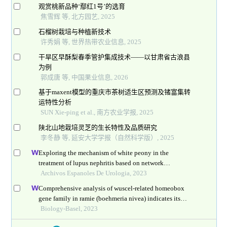
观赏桃新品种‘鄢红1号’的选育
焦雪辉 等, 北方园艺, 2025
石榴树栽培与种植新技术
许秀娟 等, 世界热带农业信息, 2025
干旱区早酥梨春季管护集成技术——以甘肃省古浪县
为例
郭成唐 等, 中国果业信息, 2026
基于maxent模型的重庆市茶树适生区预测及锗富集转
运特性分析
SUN Xie-ping et al., 南方农业学报, 2025
陕北山地栽培灵芝的生长特性及品质研究
李冬静 等, 延安大学学报（自然科学版）, 2025
Exploring the mechanism of white peony in the
treatment of lupus nephritis based on network
pharmacology and molecular docking
Archivos Espanoles De Urologia, 2023
Comprehensive analysis of wuscel-related homeobox
gene family in ramie (boehmeria nivea) indicates its
potential role in adventitious root development
Biology-Basel, 2023