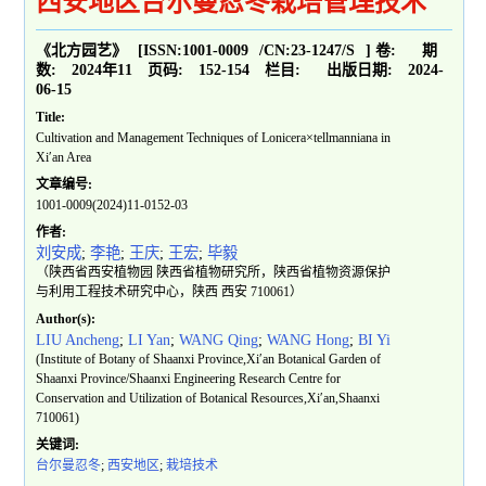
西安地区台尔曼忍冬栽培管理技术
《北方园艺》
[ISSN:
1001-0009
/CN:
23-1247/S
]
卷:
期
数:
2024年11
页码:
152-154
栏目:
出版日期:
2024-
06-15
Title:
Cultivation and Management Techniques of Lonicera×tellmanniana in
Xi′an Area
文章编号:
1001-0009(2024)11-0152-03
作者:
刘安成
;
李艳
;
王庆
;
王宏
;
毕毅
（陕西省西安植物园 陕西省植物研究所，陕西省植物资源保护
与利用工程技术研究中心，陕西 西安 710061）
Author(s):
LIU Ancheng
;
LI Yan
;
WANG Qing
;
WANG Hong
;
BI Yi
(Institute of Botany of Shaanxi Province,Xi′an Botanical Garden of
Shaanxi Province/Shaanxi Engineering Research Centre for
Conservation and Utilization of Botanical Resources,Xi′an,Shaanxi
710061)
关键词:
台尔曼忍冬
;
西安地区
;
栽培技术