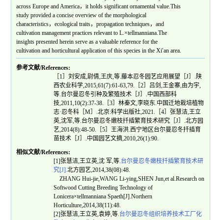
across Europe and America，it holds significant ornamental value.This
study provided a concise overview of the morphological
characteristics，ecological traits，propagation techniques，and
cultivation management practices relevant to L.×tellmanniana.The
insights presented herein serve as a valuable reference for the
cultivation and horticultural application of this species in the Xi′an area.
参考文献/References:
［1］刘安成,尉倩,王庆,等.藤本忍冬园艺应用展望［J］.陕
西农业科学,2015,61(7):61-63,79.［2］吕剑,王金寨,由为宇,
等.台尔曼忍冬引种及繁殖技术［J］.中国西部科
技,2011,10(2):37-38.［3］林秦文,李晓东.中国迁地栽培植物
志·忍冬科［M］.北京:科学出版社,2021.［4］张慧洁,王立
英,沈军,等.台尔曼忍冬嫩枝扦插繁育技术研究［J］.北方园
艺,2014(8):48-50.［5］王海洪.西宁地区台尔曼忍冬扦插育
苗技术［J］.中国园艺文摘,2010,26(1):90.
相似文献/References:
[1]张慧洁,王立英,沈 军,等.
台尔曼忍冬嫩枝扦插繁育技术研
究[J].
北方园艺,2014,38(08):48.
ZHANG Hui-jie,WANG Li-ying,SHEN Jun,et al.Research on
Softwood Cutting Breeding Technology of
Lonicera×tellmanniana Spaeth[J].Northern
Horticulture,2014,38(11):48.
[2]张慧洁,王立英,袁婷,等.
台尔曼忍冬组织培养技术工厂化