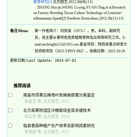
繁育研究[J].
北方园艺,2012,36(08):131.
ZHANG Hui-jie,WANG Li-ying,YUAN Ting,et al.Research
on Factory Breeding Tissue Culture Technology of Lonicera×
tellmanniana Spaeth[J].Northern Horticulture,2012,36(11):131.
备注/Memo
第一作者简介：刘安成（1973-），男，本科，副研究
员，现主要从事特色观赏植物育种及应用等研究工作。E-
mail:anchengliu123@163.com.基金项目：陕西省重点研发计
划资助项目（2023-YBNY-082）。收稿日期：2023-10-26
更新日期/Last Update:
2024-07-01
推荐阅读
南昌市郊黄瓜棒孢叶斑病病原菌分离鉴定
张金艺 等, 北方园艺, 2025
北方高寒阴湿区冷棚栽培金耳关键技术
祁正华 等, 北方园艺, 2025
临县香菇种植户生产效率及影响因素研究
李安妮 等, 北方园艺, 2025